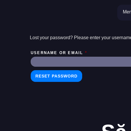
Lost Pas
Men
Lost your password? Please enter your username o
USERNAME OR EMAIL
*
RESET PASSWORD